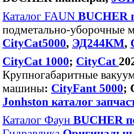
Каталог FAUN
BUCHER
подметально-уборочные 
CityCat5000
,
ЭД244КМ
,
CityCat 1000
;
CityCat
20
Крупногабаритные вакуу
машины
:
CityFant 5000
;
Jonhston каталог запчас
Каталог Фаун
BUCHER по
Гидравлика
Оригинальн