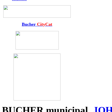
Bucher
CityCat
BUCHER
municipal
,
JO