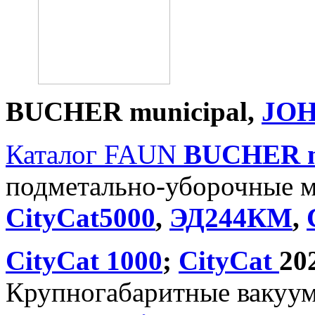
BUCHER
municipal
,
JO
Каталог FAUN
BUCHER
подметально-уборочные 
CityCat5000
,
ЭД244КМ
,
CityCat 1000
;
CityCat
20
Крупногабаритные вакуу