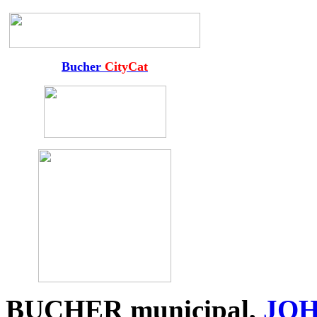
Bucher
CityCat
BUCHER
municipal
,
JO