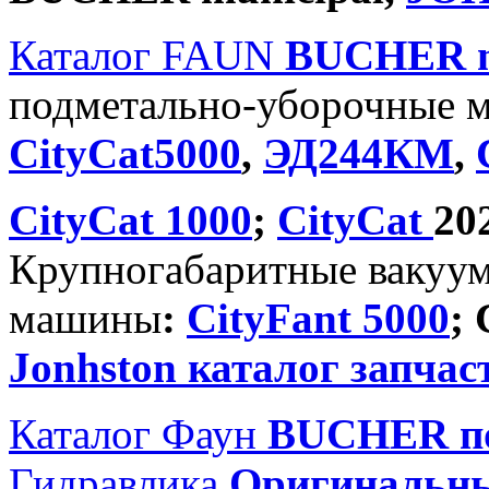
Каталог FAUN
BUCHER
подметально-уборочные 
CityCat5000
,
ЭД244КМ
,
CityCat 1000
;
CityCat
20
Крупногабаритные вакуу
машины
:
CityFant 5000
;
Jonhston каталог запчас
Каталог Фаун
BUCHER по
Гидравлика
Оригинальн