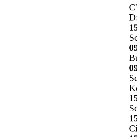
C
D:
1
Sc
0
B
0
Sc
Ke
1
Sc
1
Ci