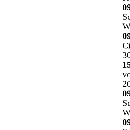
0
Sc
Wa
0
Ci
3
1
vo
2
0
Sc
W
0